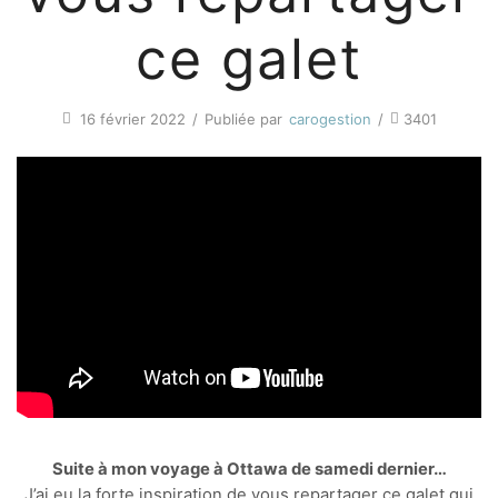
ce galet
16 février 2022
/
Publiée par
carogestion
/
3401
Suite à mon voyage à Ottawa de samedi dernier…
J’ai eu la forte inspiration de vous repartager ce galet qui