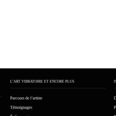
L’ART VIBRATOIRE ET ENCORE PLUS
I
T
Parcours de l’artiste
D
Témoignages
P