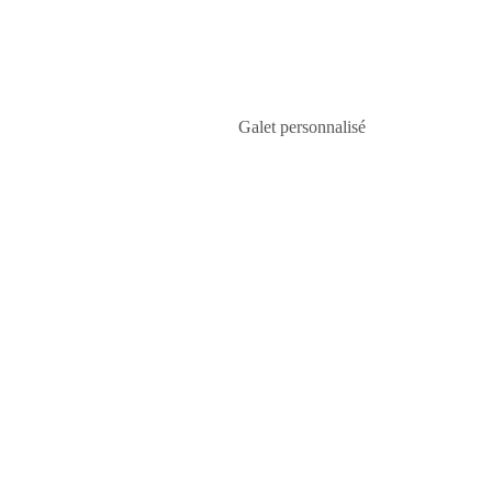
VENDU!
Galet personnalisé
. . . ....