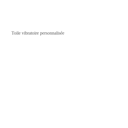
VENDU!
Toile vibratoire personnalisée
. . ....
Toile