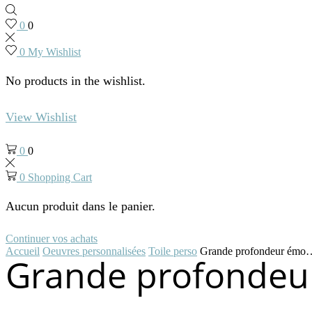
0
0
0
My Wishlist
No products in the wishlist.
View Wishlist
0
0
0
Shopping Cart
Aucun produit dans le panier.
Continuer vos achats
Accueil
Oeuvres personnalisées
Toile perso
Grande profondeur émo
Grande profonde