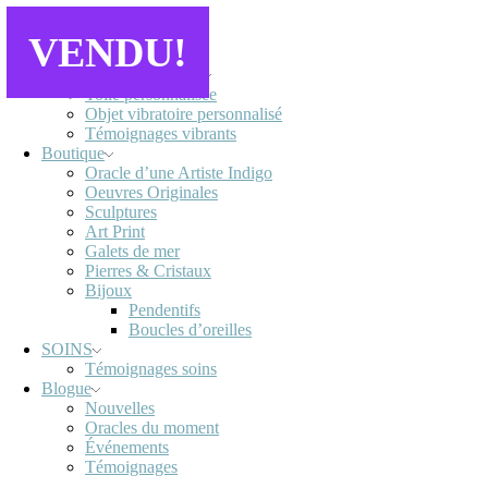
VENDU!
Accueil
Oeuvres personnalisées
Toile personnalisée
Objet vibratoire personnalisé
Témoignages vibrants
Boutique
Oracle d’une Artiste Indigo
Oeuvres Originales
Sculptures
Art Print
Galets de mer
Pierres & Cristaux
Bijoux
Pendentifs
Boucles d’oreilles
SOINS
Témoignages soins
Blogue
Nouvelles
Oracles du moment
Événements
Témoignages