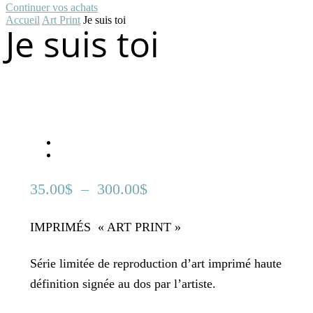
Continuer vos achats
Accueil
Art Print
Je suis toi
Je suis toi
Plage
35.00
$
–
300.00
$
de
IMPRIMÉS « ART PRINT »
. . .
prix :
35.00$
Série limitée de reproduction d’art imprimé haute
définition signée au dos par l’artiste.
à
300.00$