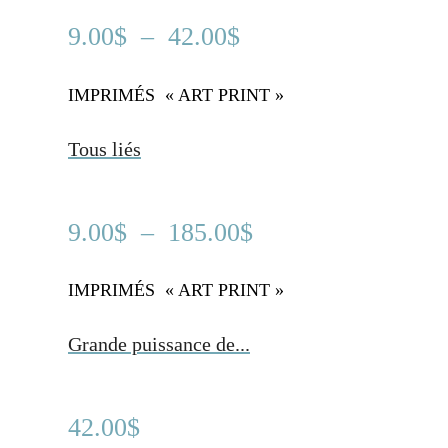
Plage
9.00
$
–
42.00
$
de
prix :
IMPRIMÉS « ART PRINT »
....
9.00$
Tous liés
à
42.00$
Plage
9.00
$
–
185.00
$
de
prix :
IMPRIMÉS « ART PRINT »
....
9.00$
Grande puissance de...
à
185.00$
42.00
$