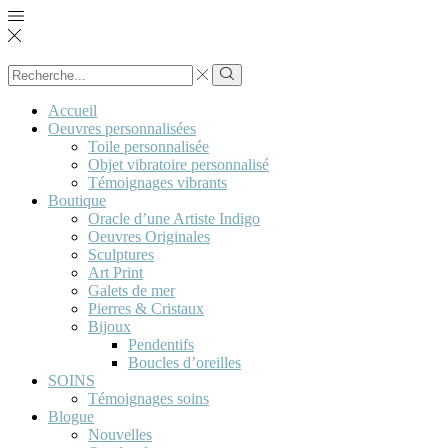
Search
input
Search
Accueil
Oeuvres personnalisées
Toile personnalisée
Objet vibratoire personnalisé
Témoignages vibrants
Boutique
Oracle d’une Artiste Indigo
Oeuvres Originales
Sculptures
Art Print
Galets de mer
Pierres & Cristaux
Bijoux
Pendentifs
Boucles d’oreilles
SOINS
Témoignages soins
Blogue
Nouvelles