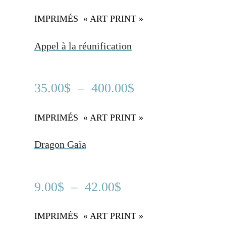
IMPRIMÉS « ART PRINT »
....
Appel à la réunification
Plage
35.00
$
–
400.00
$
de
prix :
IMPRIMÉS « ART PRINT »
....
35.00$
Dragon Gaïa
à
400.00$
Plage
9.00
$
–
42.00
$
de
prix :
IMPRIMÉS « ART PRINT »
....