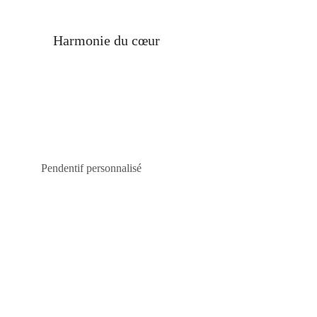
Harmonie du cœur
S
VENDU!
Pendentif personnalisé
. . . ....
P