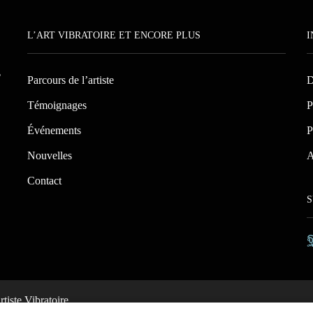
L’ART VIBRATOIRE ET ENCORE PLUS
I
T
Parcours de l’artiste
D
Témoignages
P
Événements
P
Nouvelles
A
Contact
S
tiste Vibratoire