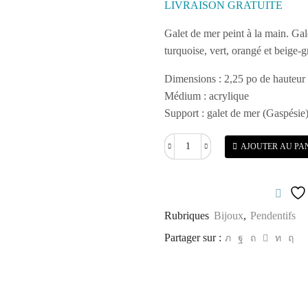
LIVRAISON GRATUITE
Galet de mer peint à la main. Gal
turquoise, vert, orangé et beige-gr
Dimensions :
2,25 po de hauteur
Médium : acrylique
Support : galet de mer (Gaspésie) 
AJOUTER AU PA
quantité
de
Libération
de
l'âme
Rubriques
Bijoux
,
Pendentifs
Partager sur :