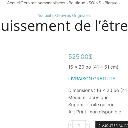
Accueil
Oeuvres personnalisées
Boutique
SOINS
Blogue
Accueil
Oeuvres Originales
issement de l’être
525.00
$
16 x 20 po (41 x 51 cm)
LIVRAISON GRATUITE
Dimensions : 16 x 20 po (41
Médium : acrylique
Support : toile galerie
Art Print : non disponible
AJOUTER AU P
quantité