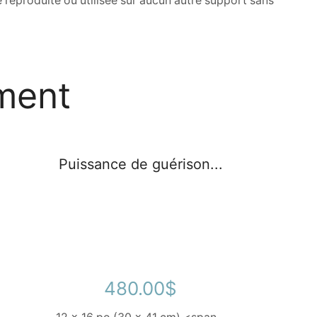
 reproduite ou utilisée sur aucun autre support sans
ment
Puissance de guérison...
480.00
$