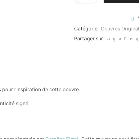
de
Épanouissement
de
l’être
Catégorie:
Oeuvres Origina
unifié
Partager sur :
 pour l’inspiration de cette oeuvre.
ticité signé.