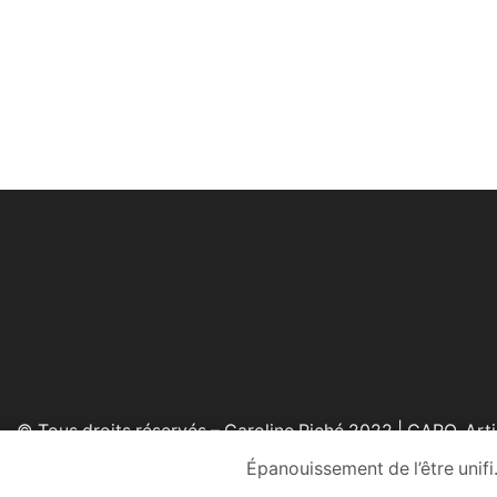
© Tous droits réservés – Caroline Piché 2022 | CARO, Arti
Épanouissement de l’être unifi.