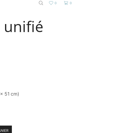
0
0
 unifié
 x 51 cm)
ANIER