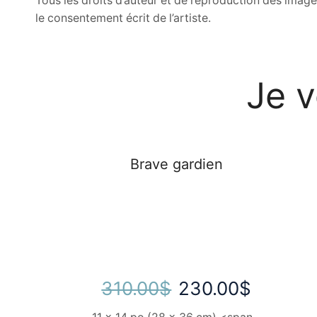
Tous les droits d’auteur et de reproduction des imag
le consentement écrit de l’artiste.
Je 
Brave gardien
SALE
Le
Le
310.00
$
230.00
$
prix
prix