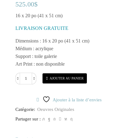
525.00
$
16 x 20 po (41 x 51 cm)
LIVRAISON GRATUITE
Dimensions : 16 x 20 po (41 x 51 cm)
Médium : acrylique
Support : toile galerie
Art Print : non disponible
AJOUTER AU PANIER
quantité
de
Expansion
Ajouter à la liste d’envies
de
ta
Catégorie:
Oeuvres Originales
puissance
Partager sur :